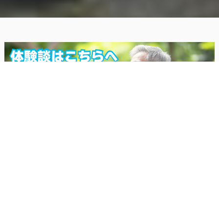
Menu
ラドン ホルミシス療法
ikcルームNEW ホルミシスアンチエイジングルーム
IKCラドン吸入器ラディスターZシリーズ
ハイパワーDr.ラドンアンチエイジングパネル
ホルミシス・グッズ
北投石
お知らせ
サプリメント
健康ラウンジ すがも
2026/08/01
お盆休みのお知らせ 2026年8月13日から8月16日
NEW
会社概要
2026/08/01
夏の健康縁日キャンペーン開催しました！
NEW
不動産事業部
2026/02/06
LPが出来ました！
NEW
2026/02/05
ラジニクス・ブランケット
新発売！！
NEW