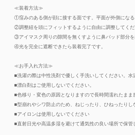
≪装着方法≫
①窪みのある側が顔に接する面です。平面が外側になる
②調整紐を頭にフィットするように自由に調整してくだ
③アイマスク周りの隙間を無くすように鼻パッド部分を
④光を完全に遮断できたら装着完了です。
≪お手入れ方法≫
■洗濯の際は中性洗剤で優しく手洗いしてください。水
■漂白剤はご使用しないでください。
■色移り・変色の原因となりますので長時間濡れたまま
■型崩れやシワ防止のため、ねじったり、ひねったりし
■アイロンは使用しないでください
■直射日光や高温多湿を避けて通気性の良い場所で保管