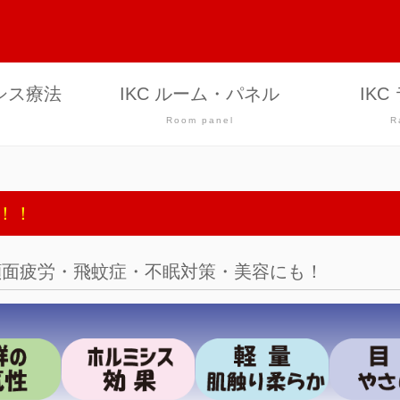
シス療法
IKC ルーム・パネル
IK
Room panel
R
！！
顔面疲労・飛蚊症・不眠対策・美容にも！