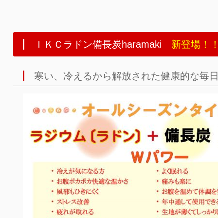
ＩＫＣラドン備長炭haramaki
新登場！
寒い、冷えるから解放された健康的な毎