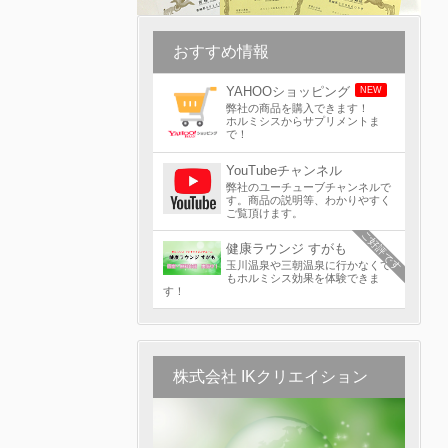
おすすめ情報
YAHOOショッピング
NEW
弊社の商品を購入できます！
ホルミシスからサプリメントま
で！
YouTubeチャンネル
弊社のユーチューブチャンネルで
す。商品の説明等、わかりやすく
ご覧頂けます。
ご好評です
健康ラウンジ すがも
玉川温泉や三朝温泉に行かなくて
もホルミシス効果を体験できま
す！
株式会社 IKクリエイション