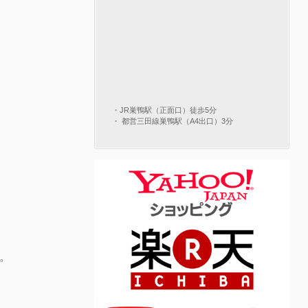
・JR巣鴨駅（正面口）徒歩5分
・ 都営三田線巣鴨駅（A4出口）3分
。