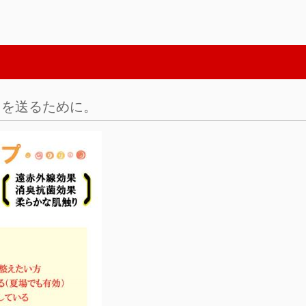
！
日を送るために。